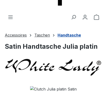
Ware
Accessoires
Taschen
Handtasche
Satin Handtasche Julia platin
Bildergalerie überspringen