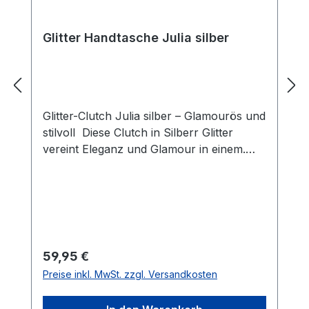
Glitter Handtasche Julia silber
Glitter-Clutch Julia silber – Glamourös und
stilvoll Diese Clutch in Silberr Glitter
vereint Eleganz und Glamour in einem.
Das funkelnde Glitter-Material lässt die
Tasche bei jedem Licht schimmern und
macht sie zu einem echten Blickfang –
perfekt für Hochzeiten, Galas oder
festliche Abendveranstaltungen. Mit den
Maßen von 20 x 10 x 5 cm bietet sie
Regulärer Preis:
59,95 €
ausreichend Platz für alle wichtigen
Preise inkl. MwSt. zzgl. Versandkosten
Essentials, ohne ihre kompakte, elegante
Form zu verlieren. Der Magnetverschluss