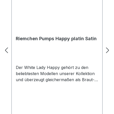
Riemchen Pumps Happy platin Satin
Der White Lady Happy gehört zu den
beliebtesten Modellen unserer Kollektion
und überzeugt gleichermaßen als Braut-
oder Abendschuh. Sein klassisches
Design und die sorgfältige Verarbeitung
machen ihn zu einem echten Allrounder
für stilvolle Anlässe. Die runde
Schuhspitze bietet den Zehen ausreichend