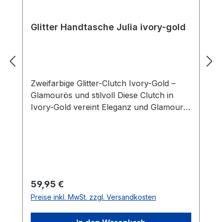
Glitter Handtasche Julia ivory-gold
Zweifarbige Glitter-Clutch Ivory-Gold –
Glamourös und stilvoll Diese Clutch in
Ivory-Gold vereint Eleganz und Glamour
in einem. Das zweifarbige Glitter-Design
lässt die Tasche bei jedem Licht
schimmern und macht sie zu einem
echten Blickfang – perfekt für
Hochzeiten, Galas oder festliche
Abendveranstaltungen. Mit den Maßen
Regulärer Preis:
59,95 €
von 20 x 10 x 5 cm bietet sie genug Platz
Preise inkl. MwSt. zzgl. Versandkosten
für alle wichtigen Essentials, ohne ihre
kompakte, elegante Form zu verlieren.