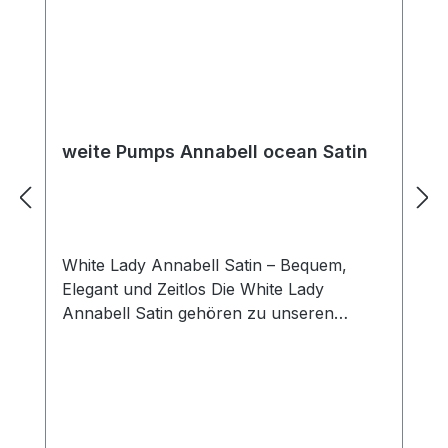
weite Pumps Annabell ocean Satin
White Lady Annabell Satin – Bequem,
Elegant und Zeitlos Die White Lady
Annabell Satin gehören zu unseren
Bestsellern und überzeugen besonders
durch ihren hohen Tragekomfort. Das
weiche Innenfutter ist sanft gepolstert und
sorgt für ein angenehmes Laufgefühl,
während der niedrige, breite Absatz