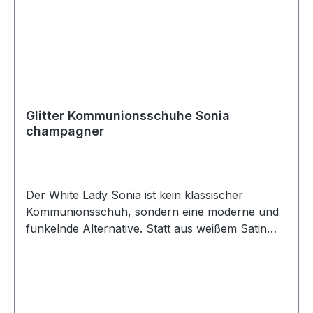
Glitter Kommunionsschuhe Sonia
champagner
Der White Lady Sonia ist kein klassischer
Kommunionsschuh, sondern eine moderne und
funkelnde Alternative. Statt aus weißem Satin
oder Leder ist dieses Modell aus Champagner-
Glitter gefertigt und eignet sich dadurch nicht nur
für die Kommunion, sondern auch für andere
festliche Anlässe. Die weich gepolsterte Fuß-
und Decksohle sorgt für höchsten Tragekomfort