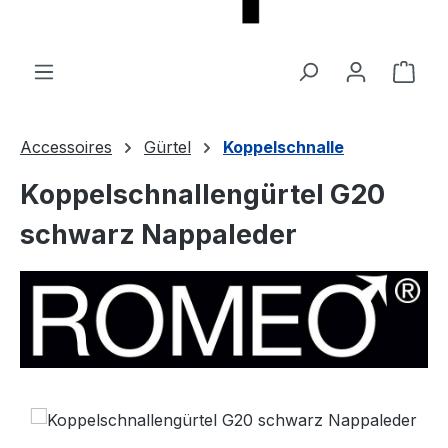
Ware
Accessoires
Gürtel
Koppelschnalle
Koppelschnallengürtel G20
schwarz Nappaleder
Bildergalerie überspringen