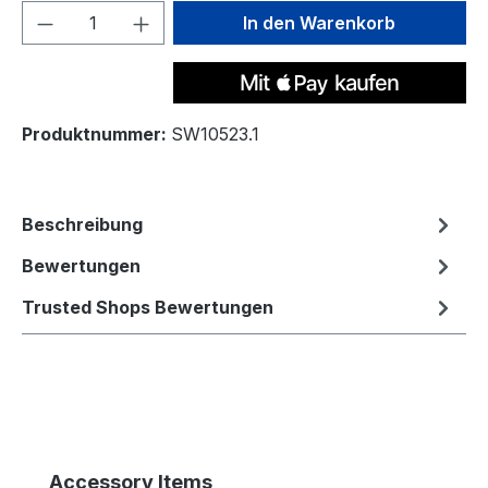
Produkt Anzahl: Gib den gewünschten We
In den Warenkorb
Produktnummer:
SW10523.1
Beschreibung
Bewertungen
Trusted Shops Bewertungen
Produktgalerie überspringen
Accessory Items