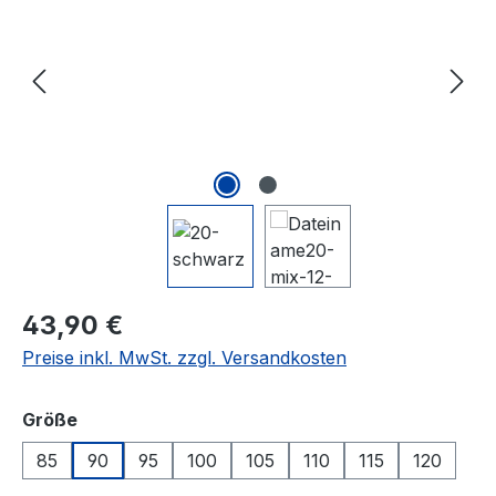
Regulärer Preis:
43,90 €
Preise inkl. MwSt. zzgl. Versandkosten
auswählen
Größe
85
90
95
100
105
110
115
120