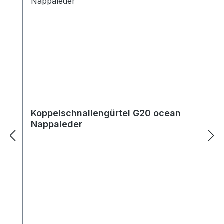
Schuhmodellen. Mit dem András
Fullbrogue ist man immer richtig
angezogen, ganz gleich ob bei einem
besonderen Anlass oder im Büro. Der
Brogue passt zu einem Anzug als auch
zur Jeans. Erkennbar ist er an der
reichhaltigen Lochverzierungen mit der
typischen Perforation. Typisch für alle
Full-Brogue ist die geschwungene
Koppelschnallengürtel G20 ocean
Zehenkappe, deshalb heißt dieser Schuh
Nappaleder
in Amerika auch "Wing Tip".