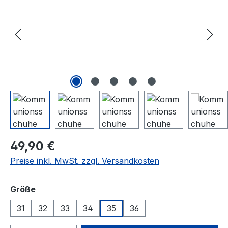
Regulärer Preis:
49,90 €
Preise inkl. MwSt. zzgl. Versandkosten
auswählen
Größe
31
32
33
34
35
36