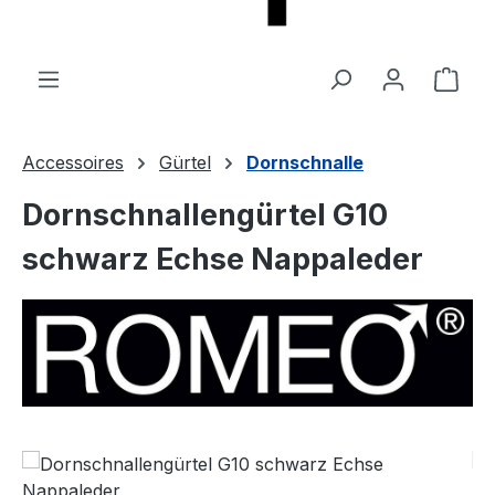
Ware
Accessoires
Gürtel
Dornschnalle
Dornschnallengürtel G10
schwarz Echse Nappaleder
Bildergalerie überspringen