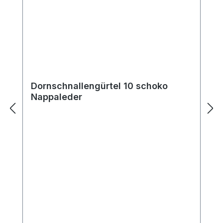
Derby ist eher ein sportlicher Schuh unter
den klassischen Schuhmodellen.
Dornschnallengürtel 10 schoko
Nappaleder