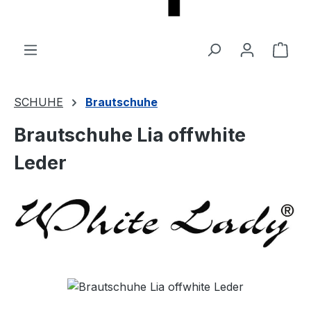
Ware
SCHUHE
Brautschuhe
Brautschuhe Lia offwhite
Leder
Bildergalerie überspringen