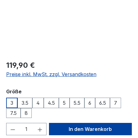
Regulärer Preis:
119,90 €
Preise inkl. MwSt. zzgl. Versandkosten
auswählen
Größe
3
3.5
4
4.5
5
5.5
6
6.5
7
7.5
8
Produkt Anzahl: Gib den gewünschten We
In den Warenkorb