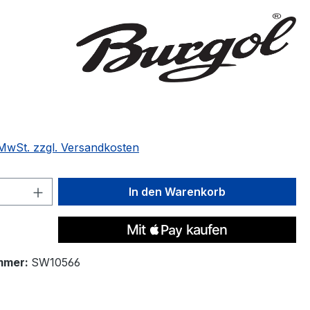
eis:
. MwSt. zzgl. Versandkosten
 Anzahl: Gib den gewünschten Wert ein 
In den Warenkorb
mmer:
SW10566