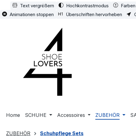
Text vergrößern
Hochkontrastmodus
Farben 
m Hauptinhalt springen
Zur Suche springen
Zur Hauptnavigation springen
Animationen stoppen
Überschriften hervorheben
Home
SCHUHE
Accessoires
ZUBEHÖR
S
ZUBEHÖR
Schuhpflege Sets