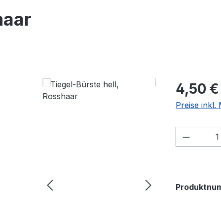
haar
Regulärer Pr
4,50 €
Preise inkl
Produkt
Produktnu