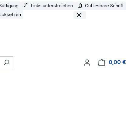
Sättigung
Links unterstreichen
Gut lesbare Schrift
ücksetzen
0,00 €
Ware