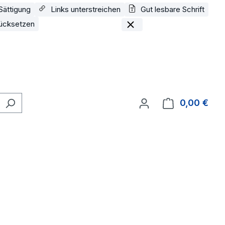
Sättigung
Links unterstreichen
Gut lesbare Schrift
ücksetzen
0,00 €
Ware