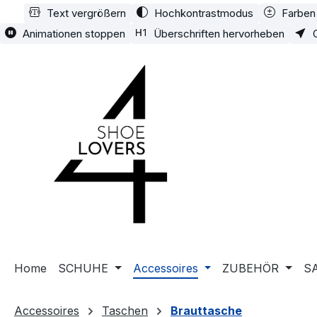
Text vergrößern
Hochkontrastmodus
Farben 
m Hauptinhalt springen
Zur Suche springen
Zur Hauptnavigation springen
Animationen stoppen
Überschriften hervorheben
Home
SCHUHE
Accessoires
ZUBEHÖR
S
Accessoires
Taschen
Brauttasche