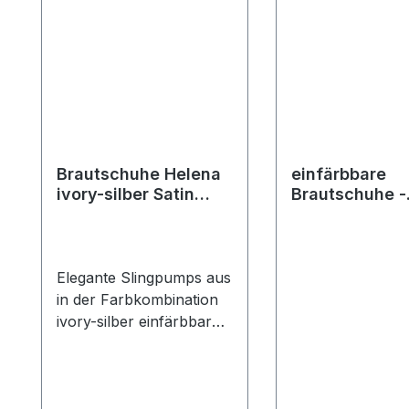
Brautschuhe Helena
einfärbbare
ivory-silber Satin
Brautschuhe -
Glitter
Salome ivory-s
Satin Glitter
Elegante Slingpumps aus
in der Farbkombination
ivory-silber einfärbbar
Satin-Glitter. Ausgestattet
mit Softschwammfutter
für höchsten
Tragekomfort sowie