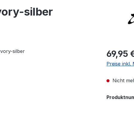
vory-silber
Regulärer Pr
69,95 
Preise inkl
Nicht meh
Produktnu