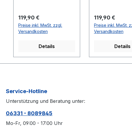
einer stufenlos
verstellbaren
Regulärer Preis:
Regulärer Preis:
119,90 €
119,90 €
Druckknopfschnalle für
Preise inkl. MwSt. zzgl.
Preise inkl. MwSt. z
perfekten Halt. Der feine
Versandkosten
Versandkosten
Glanz und das feminine
Design machen sie zum
Details
Details
idealen Brautschuh für
jeden Stil.
Service-Hotline
Unterstützung und Beratung unter:
06331 - 8089845
Mo-Fr, 09:00 - 17:00 Uhr