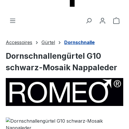
Ware
Accessoires
Gürtel
Dornschnalle
Dornschnallengürtel G10
schwarz-Mosaik Nappaleder
Bildergalerie überspringen