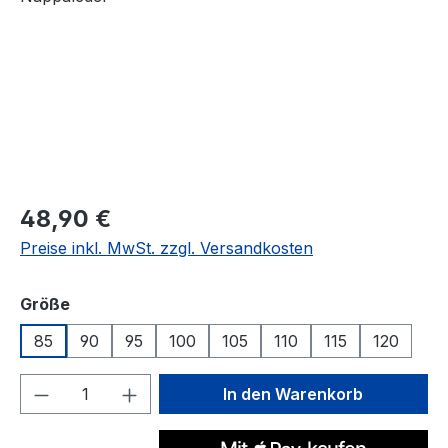
Regulärer Preis:
48,90 €
Preise inkl. MwSt. zzgl. Versandkosten
auswählen
Größe
85
90
95
100
105
110
115
120
Produkt Anzahl: Gib den gewünschten We
In den Warenkorb