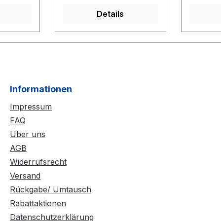
von schwarz bis hin zu
Ledersoh
Details
verschiedenen
komfort
ein
Blautönen. Die dabei
sorgen 
ufgefühl
verwendete Thunitsohle
mm dick
e aus 4
ist robust und weniger
sowie de
Latex
pflegeintensiv im
Schaftra
terte
Vergleich zur
sorgen d
Informationen
tzlich
Ledersohle. Für ein
und die
eiste
komfortables Laufgefühl
Schuhe 
Impressum
EO-
sorgen Decksohle aus 4
Komfortw
FAQ
n
mm dickem Soft-Latex
unbesch
Über uns
r ein
sowie der gepolsterte
Laufgefü
AGB
es
Schaftrand. Zusätzlich
ein weit
Derby ist
sorgen die Ben-Leiste
Schuhty
Widerrufsrecht
eter
und die für ROMEO-
offenen
Versand
er
Schuhe typischen
Schuhfr
Rückgabe/ Umtausch
ng.
Komfortweiten für ein
hohen R
Rabattaktionen
t einem
unbeschreibliches
einem b
Datenschutzerklärung
nn) oder
Laufgefühl. Der Derby ist
bietet d