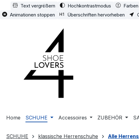
Text vergrößern
Hochkontrastmodus
Farben 
m Hauptinhalt springen
Zur Suche springen
Zur Hauptnavigation springen
Animationen stoppen
Überschriften hervorheben
Home
SCHUHE
Accessoires
ZUBEHÖR
S
SCHUHE
klassische Herrenschuhe
Alle Herren