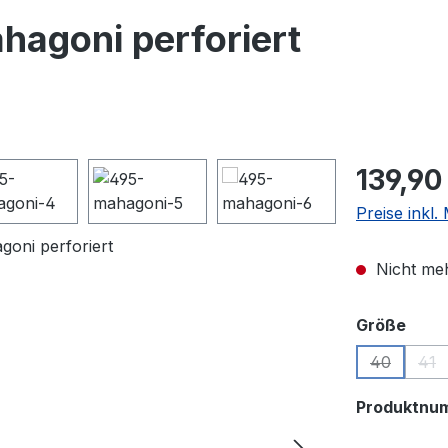
agoni perforiert
Regulärer Pr
139,90
Preise inkl
Nicht meh
ausw
Größe
40
41
(Diese Opt
(Di
Produktnu