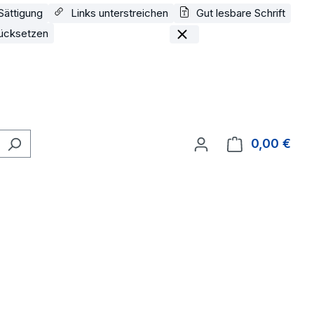
Sättigung
Links unterstreichen
Gut lesbare Schrift
ücksetzen
0,00 €
Ware