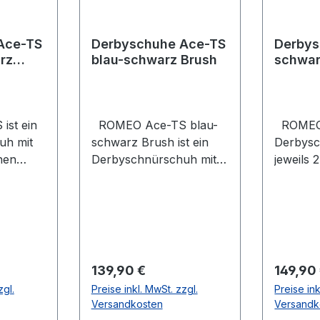
Ace-TS
Derbyschuhe Ace-TS
Derbys
rz
blau-schwarz Brush
schwar
st ein
ROMEO Ace-TS blau-
ROMEO A
uh mit
schwarz Brush ist ein
Derbysc
chen
Derbyschnürschuh mit
jeweils 
jeweils 2 elastischen
Gummiz
Futter
Gummizügen am
Schafte
tem
Schaftende. Das Futter
Obermat
as
besteht aus echtem
das Fut
s
Leder während das
Leder. D
kleder
Obermaterial aus
verwend
Regulärer Preis:
Regulär
139,90 €
149,90
i
blauschwarzem
ist robu
zgl.
Preise inkl. MwSt. zzgl.
Preise ink
itsohle
Brushleder besteht.
pflegein
Versandkosten
Versandk
eniger
Dieses Leder schimmert
Vergleic