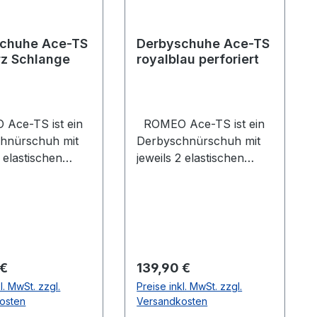
chuhe Ace-TS
Derbyschuhe Ace-TS
z Schlange
royalblau perforiert
ce-TS ist ein
ROMEO Ace-TS ist ein
hnürschuh mit
Derbyschnürschuh mit
2 elastischen
jeweils 2 elastischen
ügen am
Gummizügen am
nde. Sowohl das
Schaftende. Das Futter
erial als auch
besteht aus echtem
ter bestehen aus
Lederwährend das
ie dabei
Obermaterial aus
ete Thunitsohle
perforiertem Lackleder
er Preis:
Regulärer Preis:
 €
139,90 €
st und weniger
besteht. Die dabei
l. MwSt. zzgl.
Preise inkl. MwSt. zzgl.
tensiv im
verwendete Thunitsohle
osten
Versandkosten
h zur
ist robust und weniger