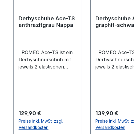
Derbyschuhe Ace-TS
Derbyschuhe 
anthrazitgrau Nappa
graphit-schwa
perforiert
ROMEO Ace-TS ist ein
ROMEO Ace-TS i
Derbyschnürschuh mit
Derbyschnürsch
jeweils 2 elastischen
jeweils 2 elastis
Gummizügen am
Gummizügen am
Schaftende. Sowohl das
Schaftende. Das 
Obermaterial als auch
besteht aus ech
das Futter bestehen aus
Lederwährend d
Leder. Die dabei
Obermaterial au
verwendete Thunitsohle
perforiertem Lac
Regulärer Preis:
Regulärer Preis:
129,90 €
139,90 €
ist robust und weniger
besteht. Die dabe
Preise inkl. MwSt. zzgl.
Preise inkl. MwSt. z
pflegeintensiv im
verwendete Thun
Versandkosten
Versandkosten
Vergleich zur
ist robust und w